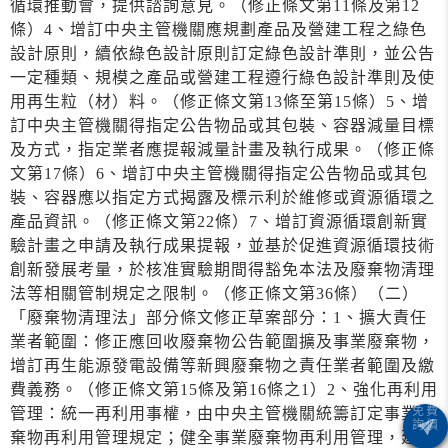
循環推動會，提供諮詢意見。（修正條文第11條及第12
條）4、增訂中央主管機關應規劃產品及營建工程之綠色
設計原則，續依綠色設計原則訂定綠色設計準則，並公告
一定種類、規模之產品或營建工程遵行綠色設計準則及使
用再生粒（材）料。（修正條文第13條至第15條）5、增
訂中央主管機關得指定公告物品或其包裝、容器減量目標
及方式，指定業者應提報減量計畫及執行成果。（修正條
文第17條）6、增訂中央主管機關得指定公告物品或其包
裝、容器應以指定方式揭露及標示利於維修或資源循環之
產品資訊。（修正條文第22條）7、增訂資源循環創新實
驗計畫之申請及執行成果提報，並基於促進資源循環技術
創新發展考量，於核准實驗期間得豁免本法及廢棄物清理
法等相關管制規定之限制。（修正條文第36條）（二）
「廢棄物清理法」部分條文修正草案部分：1、擴大責任
業者範圍：修正應回收廢棄物公告範圍擴及事業廢棄物，
增訂再生能源發電設備等新興廢棄物之責任業者範圍及繳
費義務。（修正條文第15條及第16條之1）2、強化再利用
管理：統一再利用事權，由中央主管機關統籌訂定事業廢
棄物再利用管理規定；健全事業廢棄物再利用管理，建立