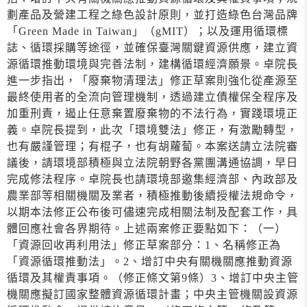
劃產品及營建工程之綠色設計原則，並打造綠色台灣品牌
「Green Made in Taiwan」（gMIT）；以及運用循環標
誌、循環採購等途徑，並確保臺灣關鍵資源供應，建立資
源循環推動環境與完善法制，建構循環經濟願景。卓院長
進一步指出，「廢棄物清理法」修正草案則強化從產源至
最終使用者的全流向管理機制，透過建立債權保全程序及
加重刑責，遏止任意棄置廢棄物的不法行為，實踐環境正
義。卓院長提到，此次「環境雙法」修正，有激勵轉型，
也有嚴謹管理；有棍子，也有胡蘿蔔。本案送請立法院審
議後，請環境部積極與立法院朝野各黨團溝通協調，早日
完成修法程序。卓院長也請環境部邀集經濟部、內政部及
農業部等相關機關及業者，積極推動後續授權法規命令，
以期本法修正公布後可儘速完成相關法制及配套工作，具
體回應社會各界期待。上述兩案修正要點如下：（一）
「資源回收再利用法」修正草案部分：1、名稱修正為
「資源循環推動法」。2、增訂中央有關機關應推動資源
循環及其權責事項。（修正條文第9條）3、增訂中央主管
機關應擬訂國家整體資源循環計畫；中央主管機關設資源