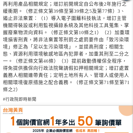
再利用產品相關規定；增訂前開規定自公布後2年施行之
緩衝期。（修正條文第39條至第39條之5及第77條）3、
遏止非法棄置：（1）導入電子圍籬科技執法，增訂主管
機關得裝設或利用監視攝錄系統及其他科技工具蒐集、掌
握廢棄物流向資料。（修正條文第10條之1）（2）加重環
境損害刑責，將非法棄置等刑罰之處罰要件由「致污染環
境」修正為「足以生污染環境」，並提高刑度；相關生
態、資源利用環境敏感地區內犯罪者，加重其刑至二分之
一。（修正條文第46條）（3）提前啟動債權保全程序，
得免提供擔保向行政法院聲請假扣押相關規定；增訂處置
義務人相關連帶責任；定明土地所有人、管理人或使用人
相關環境復原措施之配合義務。（修正條文第71條至第71
條之2）
#行政院即時新聞